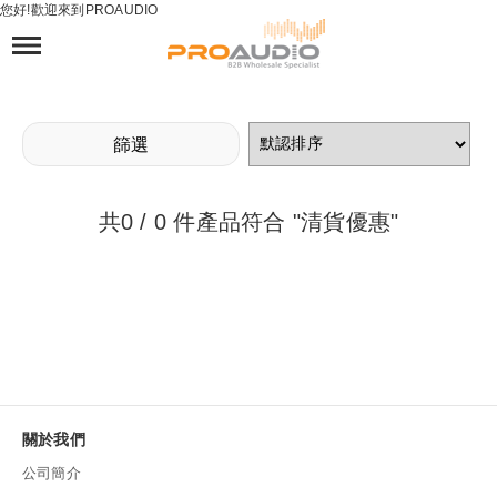
您好!歡迎來到PROAUDIO
分類
所有產品
投影機 ( 23 )
專業顯示器 ( 27 )
篩選
商用電視 ( 4 )
投影屏幕 ( 17 )
投影機配件 ( 11 )
共
0
/ 0 件產品符合 "清貨優惠"
影音配件 ( 33 )
發射器/接收器 ( 5 )
品牌
清除
Fujifilm ( 1 )
關於我們
SAMSUNG ( 5 )
公司簡介
LG ( 28 )