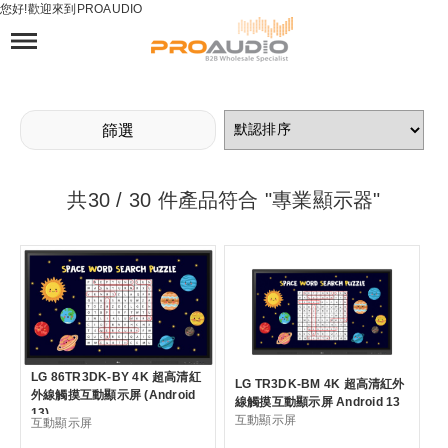
您好!歡迎來到PROAUDIO
分類
所有產品
投影機 ( 23 )
專業顯示器 ( 27 )
篩選
互動顯示屏 ( 8 )
顯示屏 ( 13 )
共
30
/ 30 件產品符合 "專業顯示器"
顯示牆 ( 3 )
商用廣告機 ( 4 )
商用電視 ( 4 )
投影屏幕 ( 17 )
投影機配件 ( 11 )
影音配件 ( 33 )
LG 86TR3DK-BY 4K 超高清紅
LG TR3DK-BM 4K 超高清紅外
發射器/接收器 ( 5 )
外線觸摸互動顯示屏 (Android
線觸摸互動顯示屏 Android 13
13)
互動顯示屏
互動顯示屏