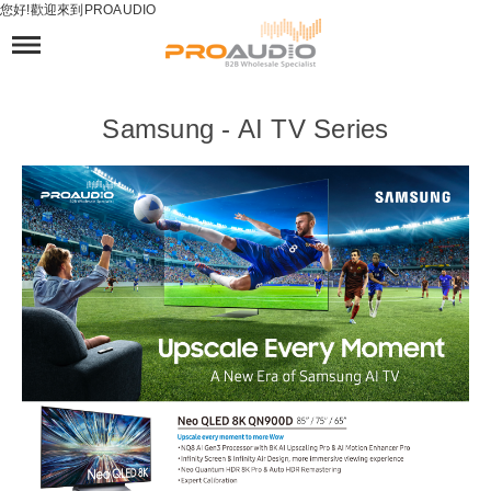
您好!歡迎來到PROAUDIO
Samsung - AI TV Series